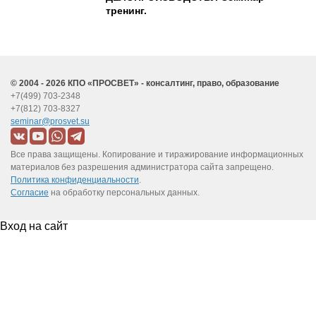
находящимся за рамками их сферы деятельности.
тренинг.
Методы управления в подобных ситуациях.
Способы определения и развития потенциала подчиненного.
7. Практика управления.
Что и как планируем в повседневной деятельности.
© 2004 - 2026 КПО «ПРОСВЕТ» - консалтинг, право, образование
Как оперативно получить обратную связь?
+7(499) 703-2348
Выявление сбоев и их причин.
+7(812) 703-8327
seminar@prosvet.su
Информирование подчиненных (информационные тромбы?)
Возврат и корректировка планов.
Все права защищены. Копирование и тиражирование информационных
Регулирование: аварийное и системное.
материалов без разрешения администратора сайта запрещено.
Контроль повседневной деятельности подчиненных.
Политика конфиденциальности
.
Согласие
на обработку персональных данных.
Контроль как сущность управления.
Что и как контролировать, когда начинается контроль, точки и
Вход на сайт
методы контроля.
Основные показатели в повседневной деятельности.
Координация деятельности подчиненных на основе показателей
деятельности.
Системная связь между планированием, контролем и
мотивацией.