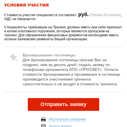
работы подчиненных:
УСЛОВИЯ УЧАСТИЯ
Целеполагание как основа любой деятельности. Цель как
руб.
Стоимость участия специалиста составляет:
(Рублей 00 копеек)
,
критерий принятия решения.
НДС не облагается.
Расстановка приоритетов в соответствии с поставленными
Специалисты, прибывшие на Тренинг, должны иметь при себе оригинал
целями.
и копию платежного поручения, которые являются пропуском на
тренинг. Для оформления финансовых документов необходимо иметь
Роль менеджера в трансформации целей организации в
полные банковские реквизиты Вашей организации.
индивидуальные цели подчиненных.
Основы профессиональной деятельности управленца. Чем
именно мы управляем. Что такое управление.
Бронирование гостиницы
Для бронирования гостиницы просим Вас не
Технология постановки задач.
позднее, чем за десять дней, подать заявку по
4. Управление персоналом.
телефонам оргкомитета КПО «ПРОСВЕТ». Оплата
стоимости бронирования и проживания в гостинице
Делегирование полномочий ответственность и полномочия.
производится участниками тренинга
Правила и принципы делегирования: кому, когда, как и зачем.
самостоятельно и не входит в стоимость тренинга.
Что можно и что нельзя делегировать.
Организация повседневной деятельности сотрудников. Как
поставить подчиненным задачу? Использование внешних и
Отправить заявку
внутренних ресурсов. Правила, отчетность, стандарты и
результаты.
Организация и координация процесса работы отдела.
Распечатать описание
Чего ждут от нас, и что ждем мы (подчиненные, коллеги и
Задать вопрос