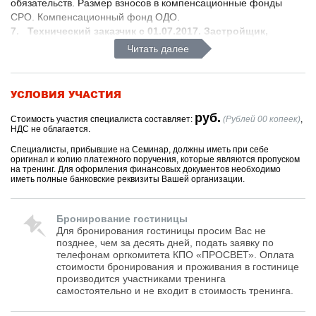
обязательств. Размер взносов в компенсационные фонды
СРО. Компенсационный фонд ОДО.
7. Технический заказчик с 01.07.2017. Застройщик,
технический заказчик - определение ответственности.
Читать далее
8. Конкурентные способы определения подрядчиков.
Контроль участников конкурентных закупок со стороны
СРО с 01.07.2017 г.
УСЛОВИЯ УЧАСТИЯ
руб.
Стоимость участия специалиста составляет:
(Рублей 00 копеек)
,
НДС не облагается.
Специалисты, прибывшие на Семинар, должны иметь при себе
оригинал и копию платежного поручения, которые являются пропуском
на тренинг. Для оформления финансовых документов необходимо
иметь полные банковские реквизиты Вашей организации.
Бронирование гостиницы
Для бронирования гостиницы просим Вас не
позднее, чем за десять дней, подать заявку по
телефонам оргкомитета КПО «ПРОСВЕТ». Оплата
стоимости бронирования и проживания в гостинице
производится участниками тренинга
самостоятельно и не входит в стоимость тренинга.