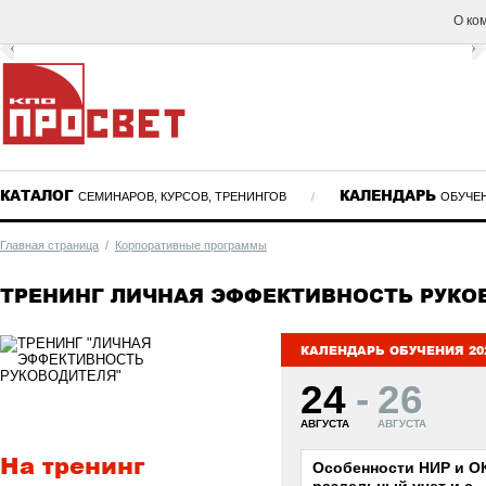
О ко
КАТАЛОГ
КАЛЕНДАРЬ
СЕМИНАРОВ, КУРСОВ, ТРЕНИНГОВ
/
ОБУЧЕ
Главная страница
/
Корпоративные программы
ТРЕНИНГ ЛИЧНАЯ ЭФФЕКТИВНОСТЬ РУКО
КАЛЕНДАРЬ ОБУЧЕНИЯ 20
24
-
26
АВГУСТА
АВГУСТА
На тренинг
Особенности НИР и ОК