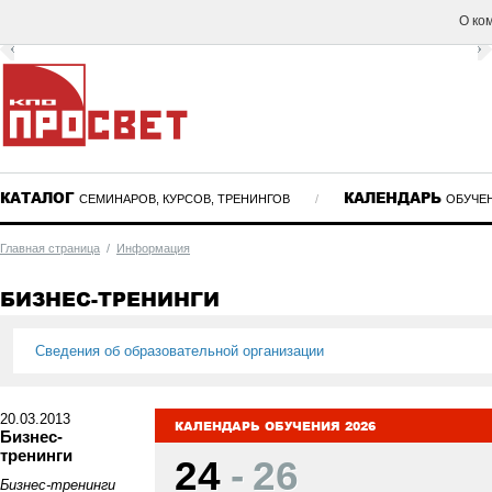
О ко
КАТАЛОГ
КАЛЕНДАРЬ
СЕМИНАРОВ, КУРСОВ, ТРЕНИНГОВ
/
ОБУЧЕ
Главная страница
/
Информация
БИЗНЕС-ТРЕНИНГИ
Сведения об образовательной организации
20.03.2013
КАЛЕНДАРЬ ОБУЧЕНИЯ 2026
Бизнес-
тренинги
24
-
26
Бизнес-тренинги