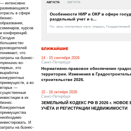
АВГУСТА
АВГУСТА
— интенсивно
развивающаяся
отрасль в сфере
Особенности НИР и ОКР в сфере госуд
бизнес-
раздельный учет и с...
образования,
,
Гос. заказ, электронные торги, тендеры
Государственный 
семинаров, курсов
и конференций.
Сегодня
большинство
руководителей
БЛИЖАЙШИЕ
понимают, что
затраты на
бизнес-
14 - 15 сентября 2026
Санкт-Петербург
тренинги
во-
первых, это
Нормативно-правовое обеспечение градос
выработка
территории. Изменения в Градостроитель
конкурентных
строительстве 2026.
преимуществ, а во
вторых —
15 - 16 октября 2026
существенные
Санкт-Петербург
инвестиции в их
бизнес.
ЗЕМЕЛЬНЫЙ КОДЕКС РФ В 2026 г. НОВО
Конкурентные
УЧЁТА И РЕГИСТРАЦИИ НЕДВИЖИМОСТИ
преимущества
необходимо
инвестировать. И
затраты на
бизнес-