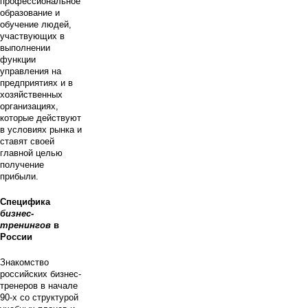
профессиональное
образование и
обучение людей,
участвующих в
выполнении
функции
управления на
предприятиях и в
хозяйственных
организациях,
которые действуют
в условиях рынка и
ставят своей
главной целью
получение
прибыли.
Специфика
бизнес-
тренингов
в
России
Знакомство
российских бизнес-
тренеров в начале
90-х со структурой