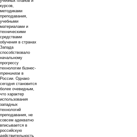
учебных планов и
курсов,
методиками
преподавания,
учебными
материалами и
техническими
средствами
обучения в странах
Запада
способствовало
начальному
прогрессу
технологии
бизнес-
тренингов
в
России. Однако
сегодня становится
более очевидным,
что характер
использования
западных
технологий
преподавания, не
совсем адекватно
вписывается в
российскую
действительность