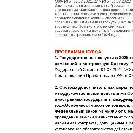
(360-ФЗ от 02.07.2021, 277-ФЗ от 01.07.2021).
Изменились конкурентные способы закупок;
изменения затрагивают организацию электр
торгов, алгоритм подачи заявок; основания и
порядок отклонения заявки и способы ее
оспаривания. Изменения затронули участие
в госзакупках. Помимо этого на семинаре
рассматриваются "санкционные" изменения 
пакеты антикризисных мер 2024 года.
ПРОГРАММА КУРСА
1. Государственные закупки в 2025 
изменений в Контрактную Систему.
Ф
Федеральный Закон от 01.07.2021 № 2
Постановление Правительства РФ от 07
2.
Система дополнительных меры по
с недружественными действиями Со
иностранных государств и междунар
году.
Особенности закупок товаров, р
Федеральный закон № 46-ФЗ от 8 мар
проведения закупки у единственного п
нарушения контракта, допущенные в ре
установления обстоятельства действи