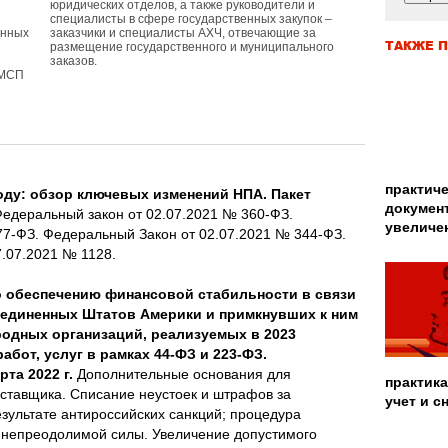
юридических отделов, а также руководители и
специалисты в сфере государственных закупок –
онных
заказчики и специалисты АХЧ, отвечающие за
ТАКЖЕ П
размещение государственного и муниципального
заказов.
 МСП
и
практиче
году: обзор ключевых изменений НПА. Пакет
докумен
едеральный закон от 02.07.2021 № 360-ФЗ.
увеличе
77-ФЗ. Федеральный Закон от 02.07.2021 № 344-ФЗ.
.07.2021 № 1128.
 обеспечению финансовой стабильности в связи
единенных Штатов Америки и примкнувших к ним
одных организаций, реализуемых в 2023
абот, услуг в рамках 44-ФЗ и 223-ФЗ.
та 2022 г.
Дополнительные основания для
практика
оставщика. Списание неустоек и штрафов за
учет и с
зультате антироссийских санкций; процедура
я непреодолимой силы. Увеличение допустимого