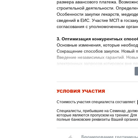
размера авансового платежа. Возможно
строительной деятельности. Определен
Особенности закупки лекарств, медиз
сведений в ЕИС. Участие МСП в госзак
согласования с уполномоченным орган
3. Оптимизация конкурентных способ
Основные изменения, которые необходи
Сокращение способов закупок. Новый 
Введение независимых гарантий. Новы
электронных запросов котировок вне п
СМСП. Сокращение сроков оплаты по к
соответствию участника закупки, предкв
Новые сроки проведения электронного 
электронная приемка, требования к ф
УСЛОВИЯ УЧАСТИЯ
обжалование действий заказчика, прио
мер ответственности через обмен эле
Стоимость участия специалиста составляет:
нововведения
.
Специалисты, прибывшие на Семинар, должны
которые являются пропуском на тренинг. Дл
4. Новое в организации электронных
полные банковские реквизиты Вашей организ
электронного аукциона и для участия в 
требования к извещению о проведении 
Бронирование гостиниц
рассмотрения и оценки первых, вторых,