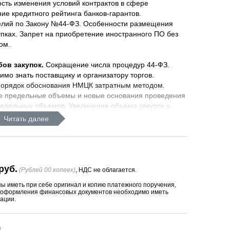
сть изменения условий контрактов в сфере
ие кредитного рейтинга банков-гарантов.
делий по Закону №44-ФЗ. Особенности размещения
упках. Запрет на приобретение иностранного ПО без
ом.
ов закупок.
Сокращение числа процедур 44-ФЗ.
мо знать поставщику и организатору торгов.
порядок обоснования НМЦК затратным методом.
е предельные объемы и новые основания проведения
редельных объемов. Увеличение объема закупок у
онтрактам. Новые обязательные требования к
Читать далее
алификация участника в закупках от 20 млн. руб.
конкурса и электронного аукциона. Обязательная
ормируемым документам и срокам. Электронное
становки закупки, направления решения. Фиксация
ктронными документами в ЕИС.
Другие важные
руб.
(Рублей 00 копеек)
, НДС не облагается.
 иметь при себе оригинал и копию платежного поручения,
я оформления финансовых документов необходимо иметь
 торгов.
Новые положения при проведении
ации.
нем, которые вступят в силу с 2022 года. Новые
электронного конкурса, протоколам. Особенности
ы
 третьих частей заявок участников конкурса. Оценка