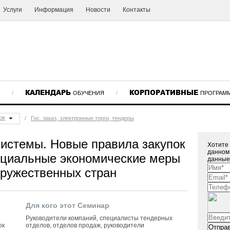
Услуги
Информация
Новости
Контакты
КАЛЕНДАРЬ
КОРПОРАТИВНЫЕ
/
ОБУЧЕНИЯ
/
ПРОГРАМ
ов
/
Гос. заказ, электронные торги, тендеры
истемы. Новые правила закупок
Хотите 
данном
ециальные экономические меры
данные
дружественных стран
Для кого этот Семинар
Руководители компаний, специалисты тендерных
ок
отделов, отделов продаж, руководители