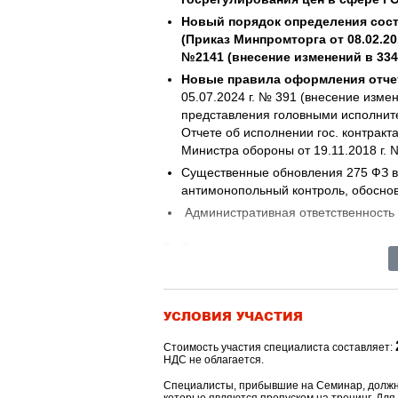
Новый порядок определения сост
(Приказ Минпромторга от 08.02.20
№2141 (внесение изменений в 334
Новые правила оформления отче
05.07.2024 г. № 391 (внесение изм
представления головными исполнит
Отчете об исполнении гос. контракт
Министра обороны от 19.11.2018 г. 
Существенные обновления 275 ФЗ в 
антимонопольный контроль, обоснов
Административная ответственность 
2. Формирование цен на продук
ценообразования при формиров
гособоронзаказа.
3. Обоснование выбора метода 
УСЛОВИЯ УЧАСТИЯ
оборонного назначения. Источ
заявленного уровня себестоимо
Стоимость участия специалиста составляет:
Условия получения (основания не
НДС не облагается.
при исполнении ГОЗ. Состав затра
Специалисты, прибывшие на Семинар, должны
себестоимости при определении ц