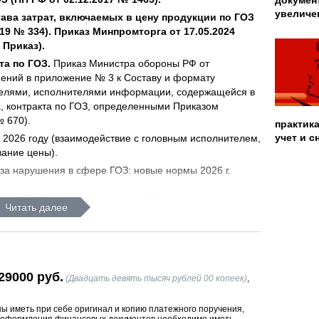
докумен
увеличе
ава затрат, включаемых в цену продукции по ГОЗ
19 № 334). Приказ Минпромторга от 17.05.2024
 Приказ).
та по ГОЗ.
Приказ Министра обороны РФ от
енений в приложение № 3 к Составу и формату
елями, исполнителями информации, содержащейся в
а, контракта по ГОЗ, определенными Приказом
№ 670).
практика
учет и 
2026 году (взаимодействие с головным исполнителем,
ание цены).
за нарушения в сфере ГОЗ: новые нормы 2026 г.
цию ГОЗ с учетом введений единых правил
Читать далее
ании, размещении и выполнении
определения цен при поставках продукции
ники информации и порядок подтверждения
29000 руб.
сти.
Прибыль и рентабельность по-новому.
(Двадцать девять тысяч рублей 00 копеек)
,
изъятия) дополнительной фактической прибыли
т, принимаемых в качестве основы
 иметь при себе оригинал и копию платежного поручения,
ен на продукцию, поставляемую по ГОЗ. Влияние