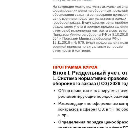
На семинаре можно получить актуальные зна
формировании цены на оборонную продукци
обосновании затрат и согласовании договор
цен с военным представительством в рамках
гособоронзаказа. Будут рассмотрены пробл
раздельного учета и порядок предоставлени
отчетов об исполнении контракта в соответст
Приказом Министра обороны РФ от 8.10.2018 
554 и Приказом Министра обороны РФ от
19.11.2018 г. № 670. Будет представлена поз
военной приемки по актуальным вопросам
отчетности и контроля.
ПРОГРАММА КУРСА
Блок I. Раздельный учет, о
1. Система нормативно-правово
оборонного заказа (ГОЗ) 2026 го
Обзор принятых и планируемых изм
регламентирующие порядок размещен
Рекомендации по оформлению контр
контрактов в сфере ГОЗ, в т.ч. по 
и пр.
Определения порядка ценообраз
госрегулирования цен в сфере ГОЗ