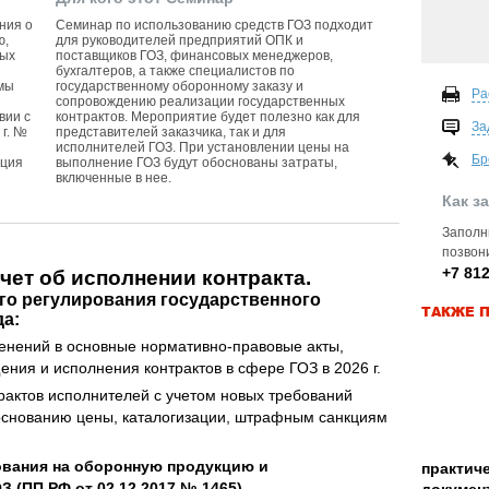
ния о
Семинар по использованию средств ГОЗ подходит
ю,
для руководителей предприятий ОПК и
ных
поставщиков ГОЗ, финансовых менеджеров,
бухгалтеров, а также специалистов по
емы
государственному оборонному заказу и
Ра
я
сопровождению реализации государственных
вии с
контрактов. Мероприятие будет полезно как для
За
г. №
представителей заказчика, так и для
исполнителей ГОЗ. При установлении цены на
Бр
иция
выполнение ГОЗ будут обоснованы затраты,
включенные в нее.
Как з
Запол
позвон
+7 812
тчет об исполнении контракта.
го регулирования государственного
ТАКЖЕ П
да:
енений в основные нормативно-правовые акты,
ия и исполнения контрактов в сфере ГОЗ в 2026 г.
актов исполнителей с учетом новых требований
обоснованию цены, каталогизации, штрафным санкциям
ования на оборонную продукцию и
практич
 (ПП РФ от 02.12.2017 № 1465).