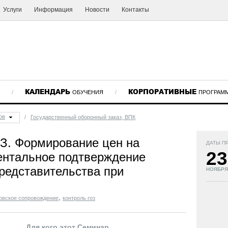
Услуги
Информация
Новости
Контакты
КАЛЕНДАРЬ
КОРПОРАТИВНЫЕ
/
ОБУЧЕНИЯ
/
ПРОГРАМ
ов
/
Государственный оборонный заказ, ВПК
З. Формирование цен на
ДАТЫ П
23
ентальное подтверждение
представительства при
НОЯБРЯ
,
овское сопровождение
контроль гоз
Для кого этот Семинар