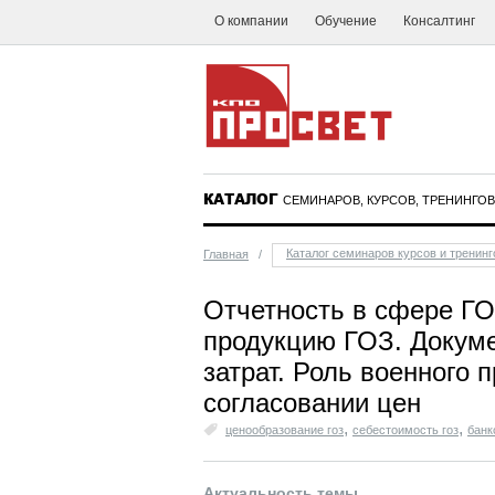
О компании
Обучение
Консалтинг
КАТАЛОГ
СЕМИНАРОВ, КУРСОВ, ТРЕНИНГОВ
Каталог семинаров курсов и тренинг
Главная
/
Отчетность в сфере ГО
продукцию ГОЗ. Докум
затрат. Роль военного 
согласовании цен
,
,
ценообразование гоз
себестоимость гоз
банк
Актуальность темы