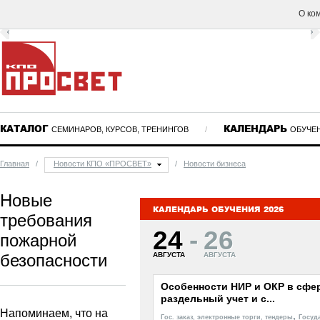
О ко
КАТАЛОГ
КАЛЕНДАРЬ
СЕМИНАРОВ, КУРСОВ, ТРЕНИНГОВ
/
ОБУЧЕ
Главная
/
Новости КПО «ПРОСВЕТ»
/
Новости бизнеса
Новые
КАЛЕНДАРЬ ОБУЧЕНИЯ 2026
требования
24
-
26
пожарной
безопасности
АВГУСТА
АВГУСТА
Особенности НИР и ОКР в сфер
раздельный учет и с...
Напоминаем, что на
,
Гос. заказ, электронные торги, тендеры
Госуд