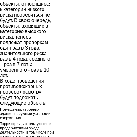
объекты, относящиеся
к категории низкого
риска проверяться не
будут. В свою очередь,
объекты, входящие в
категорию высокого
риска, теперь
подлежат проверкам
один раз в 3 года,
значительного риска –
раз в 4 года, среднего
– раз в 7 лет, а
умеренного - раз в 10
лет.
В ходе проведения
противопожарных
проверок осмотру
будут подлежать
следующие объекты:
Помещения, строения,
здания, наружные установки,
сооружения.
Территории, использующиеся
предприятиями в ходе
деятельности, в том числе при
хранении, транспортировке,