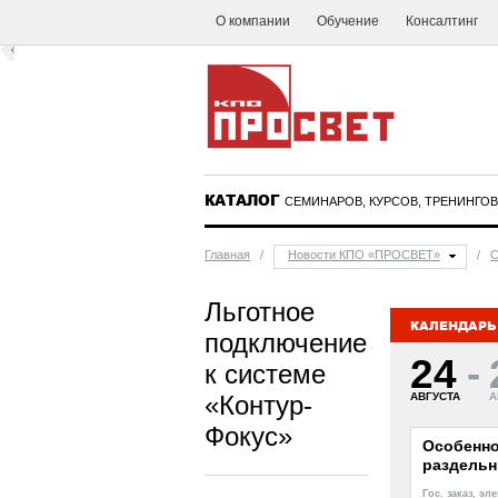
О компании
Обучение
Консалтинг
КАТАЛОГ
СЕМИНАРОВ, КУРСОВ, ТРЕНИНГОВ
Главная
/
Новости КПО «ПРОСВЕТ»
/
С
Льготное
КАЛЕНДАРЬ
подключение
24
-
к системе
«Контур-
АВГУСТА
А
Фокус»
Особенно
раздельны
Гос. заказ, э