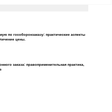
ую по гособоронзаказу: практические аспекты
личение цены.
нного заказа: правоприменительная практика,
в