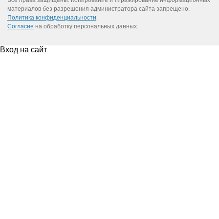
Все права защищены. Копирование и тиражирование информационных
материалов без разрешения администратора сайта запрещено.
Структура и содержание нового Положения о
Политика конфиденциальности
.
государственном регулировании цен на продукцию,
Согласие
на обработку персональных данных.
поставляемую по ГОЗ;
Новые принципы и подходы к формированию цен на
Вход на сайт
оборонную продукцию: цели разработчиков Положения,
влияние на работу Исполнителей ГОЗ. «Мотивационная
модель ценообразования в сфере ГОЗ»;
Новые методы определения цен и установления начальной
(максимальной) цены закупки: порядок формирования и
обоснования;
Модифицированный «затратный метод»;
«Индексный» метод расчёта цен;
«Метод анализа рыночных индикаторов»;
«Метод сравнимых цен»;
Базовые цены продукции и порядок их применения;
Порядок определения прогнозных цен;
Временной диапазон планирования цен;
Регламент перевода ориентировочной цены в
фиксированную цену, в т.ч. поставляемую единственным