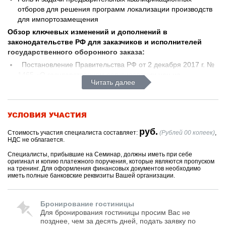
отборов для решения программ локализации производств
для импортозамещения
Обзор ключевых изменений и дополнений в
законодательстве РФ для заказчиков и исполнителей
государственного оборонного заказа:
Постановление Правительства РФ от 2 декабря 2017 г. №
1465 «О государственном регулировании цен на
Читать далее
продукцию, поставляемую по государственному
оборонному Заказу»;
Особенности проведения закрытых аукционов в
УСЛОВИЯ УЧАСТИЯ
электронной форме в соответствие с Постановлением
Правительства РФ от 27.11.2017
№ 1428
(в ред. ПП от
руб.
Стоимость участия специалиста составляет:
(Рублей 00 копеек)
,
06.12.2017 №
1476
); нормативно-правовая база
НДС не облагается.
осуществление торгов АСТ-ГОЗ
Специалисты, прибывшие на Семинар, должны иметь при себе
275 ФЗ в редакции 481-ФЗ
от 31.12.2017;
оригинал и копию платежного поручения, которые являются пропуском
на тренинг. Для оформления финансовых документов необходимо
Приказ Минфина России от 08.12.2017 N 221н (Об
иметь полные банковские реквизиты Вашей организации.
утверждении критериев приостановления операций по
лицевым счетам, открытым в ТО ФК при казначейском
сопровождении средств государственного оборонного
Бронирование гостиницы
Для бронирования гостиницы просим Вас не
заказа);
позднее, чем за десять дней, подать заявку по