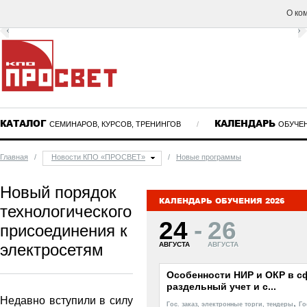
О ко
КАТАЛОГ
КАЛЕНДАРЬ
СЕМИНАРОВ, КУРСОВ, ТРЕНИНГОВ
/
ОБУЧЕ
Главная
/
Новости КПО «ПРОСВЕТ»
/
Новые программы
Новый порядок
КАЛЕНДАРЬ ОБУЧЕНИЯ 2026
технологического
24
-
26
присоединения к
электросетям
АВГУСТА
АВГУСТА
Особенности НИР и ОКР в сф
раздельный учет и с...
Недавно вступили в силу
,
Гос. заказ, электронные торги, тендеры
Го